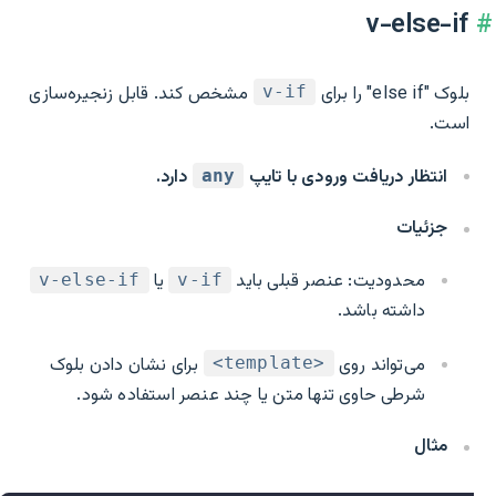
v-else-if
بلوک "else if" را برای
مشخص کند. قابل زنجیره‌سازی
v-if
است.
انتظار دریافت ورودی با تایپ
دارد.
any
جزئیات
محدودیت: عنصر قبلی باید
یا
v-else-if
v-if
داشته باشد.
می‌تواند روی
برای نشان دادن بلوک
<template>
شرطی حاوی تنها متن یا چند عنصر استفاده شود.
مثال