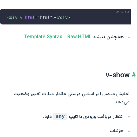
template
<
div
 v-html
=
"
html
"
></
div
>
همچنین ببینید
Template Syntax - Raw HTML
v-show
نمایش عنصر را بر اساس درستی مقدار عبارت تغییر وضعیت
می‌دهد.
انتظار دریافت ورودی با تایپ
دارد.
any
جزئیات