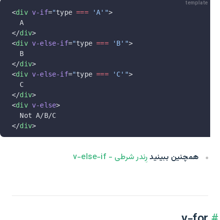
template
<
div
 v-if
=
"
type 
===
 'A'"
>
  A
</
div
>
<
div
 v-else-if
=
"
type 
===
 'B'"
>
  B
</
div
>
<
div
 v-else-if
=
"
type 
===
 'C'"
>
  C
</
div
>
<
div
 v-else
>
  Not A/B/C
</
div
>
همچنین ببینید
رِندر شرطی - v-else-if
v-for