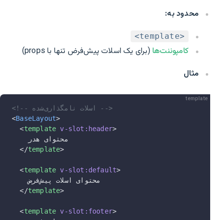
محدود به:
<template>
کامپوننت‌ها
(برای یک اسلات پیش‌فرض تنها با props)
مثال
template
<!-- اسلات نامگذاری‌شده -->
<
BaseLayout
>
  <
template
 v-slot:header
>
    محتوای هدر
  </
template
>
  <
template
 v-slot:default
>
    محتوای اسلات پیش‌فرض
  </
template
>
  <
template
 v-slot:footer
>