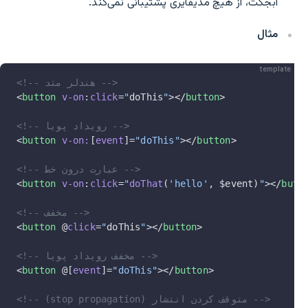
آبجکت، از هیچ مدیفایری پشتیبانی نمی‌کند.
مثال
template
<!-- هندلر متد -->
<
button
 v-on
:
click
=
"
doThis
"
></
button
>
<!-- رویداد پویا -->
<
button
 v-on:
[
event
]=
"doThis"
></
button
>
<!-- عبارت درون خط -->
<
button
 v-on
:
click
=
"
doThat
(
'hello'
, $event)
"
></
butt
<!-- مخفف -->
<
button
 @
click
=
"
doThis
"
></
button
>
<!-- مخفف رویداد پویا -->
<
button
 @[
event
]=
"doThis"
></
button
>
<!-- (stop propagation) متوقف کردن انتشار -->