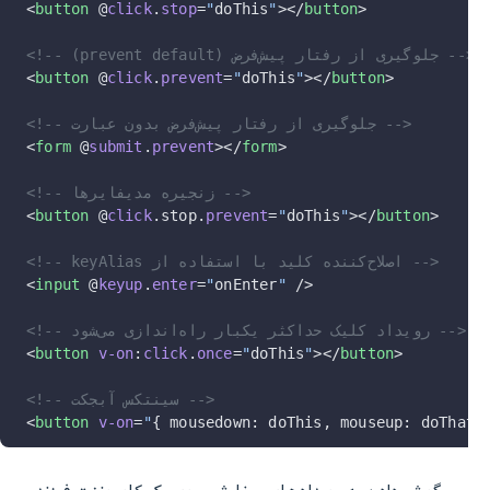
<
button
 @
click
.
stop
=
"
doThis
"
></
button
>
<!-- (prevent default) جلوگیری از رفتار پیش‌فرض -->
<
button
 @
click
.
prevent
=
"
doThis
"
></
button
>
<!-- جلوگیری از رفتار پیش‌فرض بدون عبارت -->
<
form
 @
submit
.
prevent
></
form
>
<!-- زنجیره مدیفایرها -->
<
button
 @
click
.stop.
prevent
=
"
doThis
"
></
button
>
<!-- keyAlias اصلاح‌کننده کلید با استفاده از -->
<
input
 @
keyup
.
enter
=
"
onEnter
"
 />
<!-- رویداد کلیک حداکثر یکبار راه‌اندازی می‌شود -->
<
button
 v-on
:
click
.
once
=
"
doThis
"
></
button
>
<!-- سینتکس آبجکت -->
<
button
 v-on
=
"
{ mousedown: doThis, mouseup: doThat 