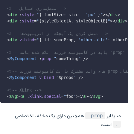
<!-- متصل‌سازی استایل -->
<
div
 :
style
=
"
{ fontSize: size 
+
 'px'
 }
"
></
div
>
<
div
 :
style
=
"
[styleObjectA, styleObjectB]
"
></
div
>
<!-- متصل کردن یک آبجکت از اتریبیوت‌ها -->
<
div
 v-bind
=
"
{ id: someProp, 
'other-attr'
: otherPro
<
MyComponent
 :
prop
=
"
someThing
"
 />
<
MyComponent
 v-bind
=
"
$props
"
 />
<!-- XLink -->
<
svg
><
a
 :
xlink
:
special
=
"
foo
"
></
a
></
svg
>
مدیفایر
همچنین دارای یک مخفف اختصاصی
‎.prop
است:
.