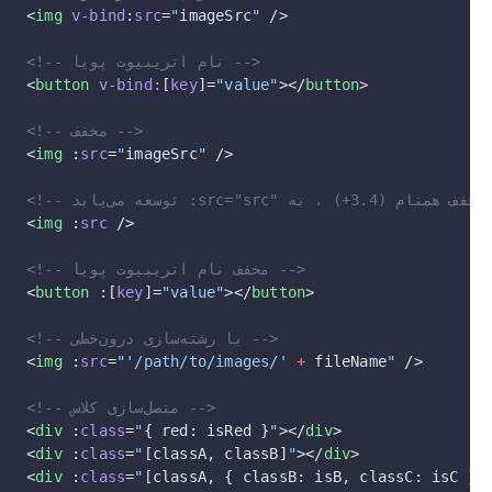
<
img
 v-bind
:
src
=
"
imageSrc
"
 />
<!-- نام اتریبیوت پویا -->
<
button
 v-bind:
[
key
]=
"value"
></
button
>
<!-- مخفف -->
<
img
 :
src
=
"
imageSrc
"
 />
 ، به -->
<
img
 :
src
 />
<!-- مخفف نام اتریبیوت پویا -->
<
button
 :[
key
]=
"value"
></
button
>
<!-- با رشته‌سازی درون‌خطی -->
<
img
 :
src
=
"'/path/to/images/'
 +
 fileName
"
 />
<!-- متصل‌سازی کلاس -->
<
div
 :
class
=
"
{ red: isRed }
"
></
div
>
<
div
 :
class
=
"
[classA, classB]
"
></
div
>
<
div
 :
class
=
"
[classA, { classB: isB, classC: isC }]