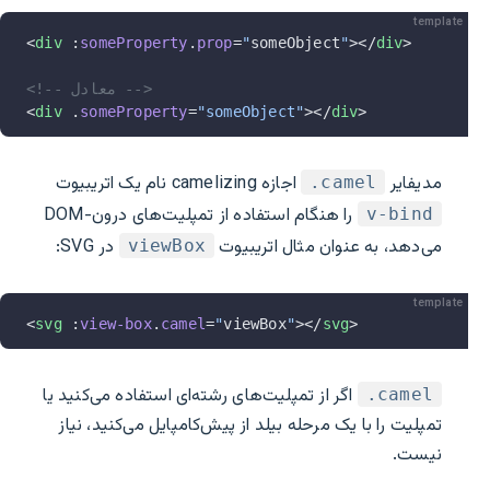
template
<
div
 :
someProperty
.
prop
=
"
someObject
"
></
div
>
<!-- معادل -->
<
div
 .
someProperty
=
"someObject"
></
div
>
مدیفایر
اجازه camelizing نام یک اتریبیوت
‎.camel
را هنگام استفاده از تمپلیت‌های درون-DOM
v-bind
می‌دهد، به عنوان مثال اتریبیوت
در SVG:
viewBox
template
<
svg
 :
view-box
.
camel
=
"
viewBox
"
></
svg
>
اگر از تمپلیت‌های رشته‌ای استفاده می‌کنید یا
‎.camel
تمپلیت را با یک مرحله بیلد از پیش‌کامپایل می‌کنید، نیاز
نیست.