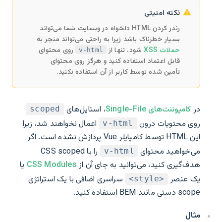
نکته امنیتی
رندر کردن HTML دلخواه در وبسایت شما می‌تواند
بسیار خطرناک باشد زیرا به راحتی می‌تواند منجر به
حملات XSS
شود. تنها از
روی محتوای
v-html
قابل اعتماد استفاده کنید و
هرگز
روی محتوای
تأمین شده توسط کاربر از آن استفاده نکنید.
در
کامپوننت‌های Single-File
، استایل‌های
scoped
روی محتویات درون
اعمال نخواهند شد، زیرا
v-html
این HTML توسط کامپایلر Vue پردازش نشده است. اگر
می‌خواهید محتوای
را با CSS scoped
v-html
هدف‌گیری کنید، می‌توانید به جای آن از
CSS Modules
یا
یک عنصر
سراسری اضافی با یک استراتژی
<style>
scope دستی مانند BEM استفاده کنید.
مثال