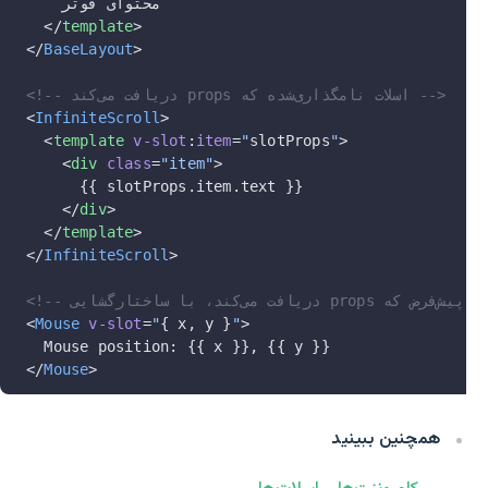
    محتوای فوتر
  </
template
>
</
BaseLayout
>
<!-- دریافت می‌کند props اسلات نامگذاری‌شده که -->
<
InfiniteScroll
>
  <
template
 v-slot
:
item
=
"
slotProps
"
>
    <
div
 class
=
"item"
>
      {{ slotProps.item.text }}
    </
div
>
  </
template
>
</
InfiniteScroll
>
<
Mouse
 v-slot
=
"
{ x, y }
"
>
  Mouse position: {{ x }}, {{ y }}
</
Mouse
>
همچنین ببینید