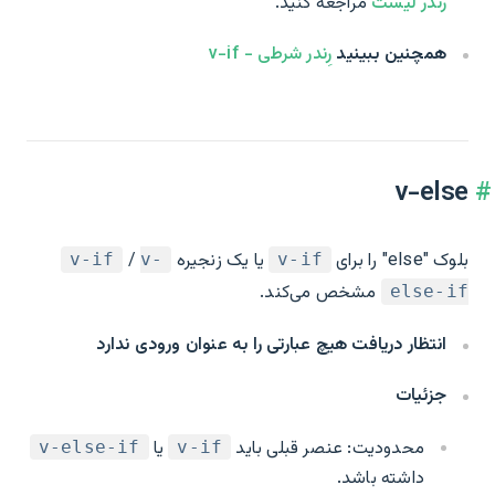
رندر لیست
مراجعه کنید.
همچنین ببینید
رِندر شرطی - v-if
v-else
بلوک "else" را برای
یا یک زنجیره
/
v-if
v-
v-if
مشخص می‌کند.
else-if
انتظار دریافت هیچ عبارتی را به عنوان ورودی ندارد
جزئیات
محدودیت: عنصر قبلی باید
یا
v-else-if
v-if
داشته باشد.