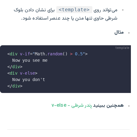
می‌تواند روی
برای نشان دادن بلوک
<template>
شرطی حاوی تنها متن یا چند عنصر استفاده شود.
مثال
template
<
div
 v-if
=
"
Math.
random
() 
>
 0.5
"
>
  Now you see me
</
div
>
<
div
 v-else
>
  Now you don't
</
div
>
همچنین ببینید
رِندر شرطی - v-else