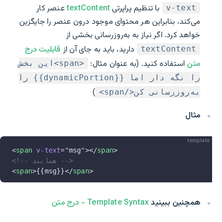
با تنظیم پراپرتی
textContent
عنصر کار
v-text
می‌کند، بنابراین هر محتوای موجود درون عنصر را جایگزین
خواهد کرد. اگر نیاز به به‌روزرسانی بخشی از
دارید، باید به جای آن از
قابلیت درج
textContent
متن
استفاده کنید. (به عنوان مثال:
<span>این بخش
را نگه دار اما {{dynamicPortion}} را
)
به‌روزرسانی کن</span>
مثال
template
<
span
 v-text
=
"
msg
"
></
span
>
<!-- همانند -->
<
span
>{{msg}}</
span
>
همچنین ببینید
Template Syntax - درج متن