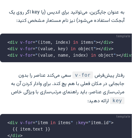
به عنوان جایگزین، می‌توانید برای اندیس (یا key اگر روی یک
آبجکت استفاده می‌شود) نیز نام مستعار مشخص کنید:
template
<
div
 v-for
=
"
(item, index) 
in
 items
"
></
div
>
<
div
 v-for
=
"
(value, key) 
in
 object
"
></
div
>
<
div
 v-for
=
"
(value, name, index) 
in
 object
"
></
div
>
رفتار پیش‌فرض
سعی می‌کند عناصر را بدون
v-for
جابجایی در مکان فعلی با هم پچ کند. برای وادار کردن آن به
مرتب‌سازی عناصر، باید راهنمای مرتب‌سازی با ویژگی خاص
ارائه دهید:
key
template
<
div
 v-for
=
"
item 
in
 items
"
 :
key
=
"
item.id
"
>
  {{ item.text }}
</
div
>