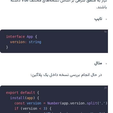
نیاز به منطق شرطی بر اساس نسخه‌های مختلف Vue داشته
باشند.
تایپ
ts
interface
 App
 {
  version
:
 string
}
مثال
در حال انجام بررسی نسخه داخل یک پلاگین:
js
export
 default
 {
  install
(
app
) {
    const
 version
 =
 Number
(app.version.
split
(
'.'
)[
0
    if
 (version 
<
 3
) {