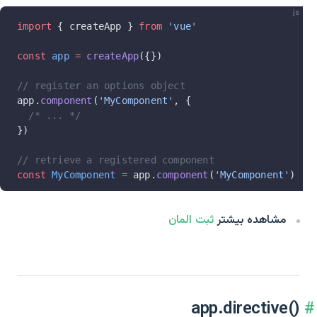
js
import
 { createApp } 
from
 'vue'
const
 app
 =
 createApp
({})
// register an options object
app.
component
(
'MyComponent'
, {
  /* ... */
})
// retrieve a registered component
const
 MyComponent
 =
 app.
component
(
'MyComponent'
)
مشاهده بیشتر
ثبت المان
app.directive()‎