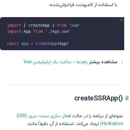
با استفاده از کامپوننت فراخوانی‌شده:
js
import
 { createApp } 
from
 'vue'
import
 App 
from
 './App.vue'
const
 app
 =
 createApp
(App)
مشاهده بیشتر
راهنما - ساخت یک اپلیکیشن Vue
createSSRApp()‎
نمونه‌ای از برنامه را در حالت
فعال سازی سمت سرور (SSR
Hydration)
ایجاد می‌کند. استفاده از آن دقیقاً مانند