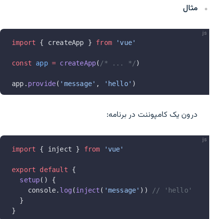
مثال
js
import
 { createApp } 
from
 'vue'
const
 app
 =
 createApp
(
/* ... */
)
app.
provide
(
'message'
, 
'hello'
)
درون یک کامپوننت در برنامه:
js
import
 { inject } 
from
 'vue'
export
 default
 {
  setup
() {
    console.
log
(
inject
(
'message'
)) 
// 'hello'
  }
}