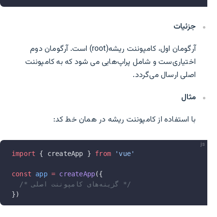
جزئیات
آرگومان اول، کامپوننت ریشه(root) است. آرگومان دوم
اختیاری‌ست و شامل پراپ‌هایی می شود که به کامپوننت
اصلی ارسال می‌گردد.
مثال
با استفاده از کامپوننت ریشه در همان خط کد:
js
import
 { createApp } 
from
 'vue'
const
 app
 =
 createApp
({
  /* گزینه‌های کامپوننت اصلی */
})