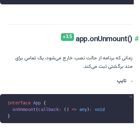
app.onUnmount()‎
زمانی که برنامه از حالت نصب خارج می‌شود، یک تماس برای
متد برگشتی ثبت می‌کند.
تایپ
ts
interface
 App
 {
  onUnmount
(
callback
:
 () 
=>
 any
)
:
 void
}