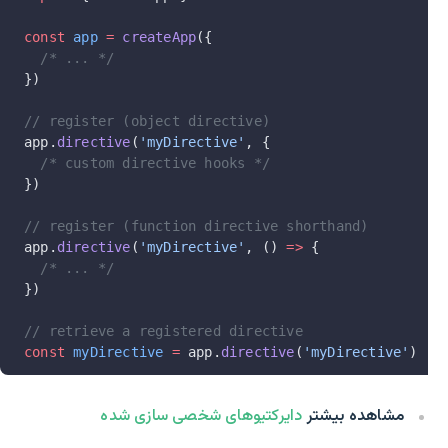
const
 app
 =
 createApp
({
  /* ... */
})
// register (object directive)
app.
directive
(
'myDirective'
, {
  /* custom directive hooks */
})
// register (function directive shorthand)
app.
directive
(
'myDirective'
, () 
=>
 {
  /* ... */
})
// retrieve a registered directive
const
 myDirective
 =
 app.
directive
(
'myDirective'
)
مشاهده بیشتر
دایرکتیوهای شخصی سازی شده