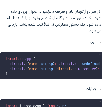
اگر هر دو آرگومان نام و تعریف دایرکتیو به عنوان ورودی داده
شود، یک دستور سفارشی گلوبال ثبت می‌شود، و یا اگر فقط نام
داده شود، یک دستور سفارشی که قبلاً ثبت شده باشد، بازیابی
می‌شود.
تایپ
ts
interface
 App
 {
  directive
(
name
:
 string
)
:
 Directive
 |
 undefined
  directive
(
name
:
 string
, 
directive
:
 Directive
)
:
 th
}
جزئیات
js
import
 { createApp } 
from
 'vue'