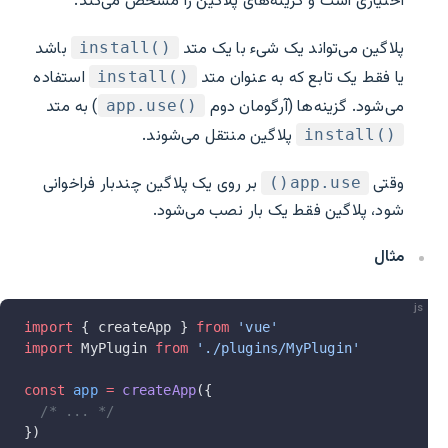
اختیاری است و گزینه‌های پلاگین را مشخص می‌کند.
پلاگین می‌تواند یک شیء با یک متد
باشد
install()‎
یا فقط یک تابع که به عنوان متد
استفاده
install()‎
می‌شود. گزینه‌ها (آرگومان دوم
) به متد
app.use()‎
پلاگین منتقل می‌شوند.
install()‎
وقتی
بر روی یک پلاگین چندبار فراخوانی
app.use()
شود، پلاگین فقط یک بار نصب می‌شود.
مثال
js
import
 { createApp } 
from
 'vue'
import
 MyPlugin 
from
 './plugins/MyPlugin'
const
 app
 =
 createApp
({
  /* ... */
})