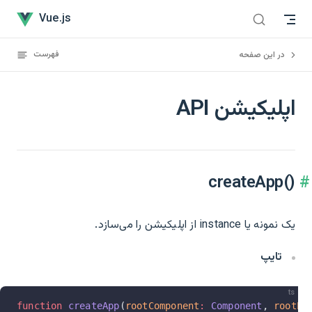
اپلیکیشن API has loaded
Skip to content
Vue.js
فهرست
در این صفحه
اپلیکیشن API
createApp()‎
یک نمونه یا instance از اپلیکیشن را می‌سازد.
تایپ
ts
function
 createApp
(
rootComponent
:
 Component
, 
rootPr