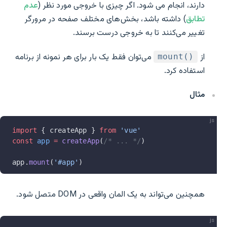
دارند، انجام می شود. اگر چیزی با خروجی مورد نظر (
عدم
تطابق
) داشته باشد، بخش‌های مختلف صفحه در مرورگر
تغییر می‌کنند تا به خروجی درست برسند.
از
می‌توان فقط یک بار برای هر نمونه از برنامه
mount()‎
استفاده کرد.
مثال
js
import
 { createApp } 
from
 'vue'
const
 app
 =
 createApp
(
/* ... */
)
app.
mount
(
'#app'
)
همچنین می‌تواند به یک المان واقعی در DOM متصل شود.
js