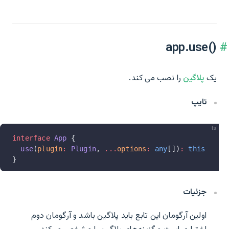
app.use()‎
یک
پلاگین
را نصب می کند.
تایپ
ts
interface
 App
 {
  use
(
plugin
:
 Plugin
, 
...
options
:
 any
[])
:
 this
}
جزئیات
اولین آرگومان این تابع باید پلاگین باشد و آرگومان دوم