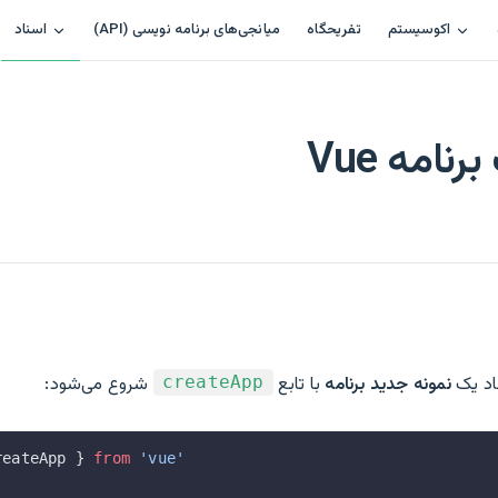
Main Navigation
اکوسیستم
تفریحگاه
(API) میانجی‌های برنامه نویسی
اسناد
نامه Vue
نمونه جدید برنامه
با تابع
شروع می‌شود:
createApp
reateApp } 
from
 'vue'