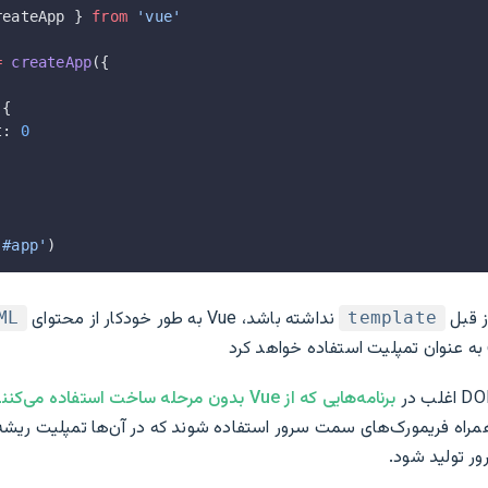
reateApp } 
from
 'vue'
=
 createApp
({
 {
t: 
0
'#app'
)
ز قبل
نداشته باشد، Vue به طور خودکار از محتوای
ML
template
برنامه‌هایی که از Vue بدون مرحله ساخت استفاده می‌کنند
مراه فریمورک‌های سمت سرور استفاده شوند که در آن‌ها تمپلیت ریش
ر تولید شود.