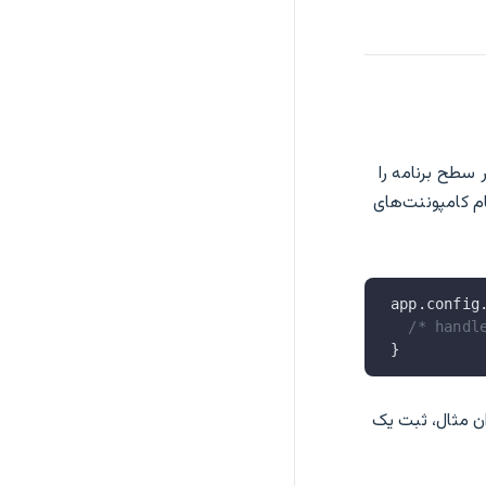
ر سطح برنامه را
ام کامپوننت‌های
app.config
  /* handl
}
ان مثال، ثبت یک