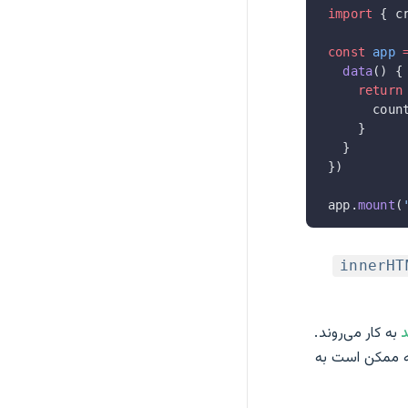
import
 { c
const
 app
 
  data
() {
    return
      coun
    }
  }
})
app.
mount
(
innerHT
به کار می‌روند.
ه ممکن است به