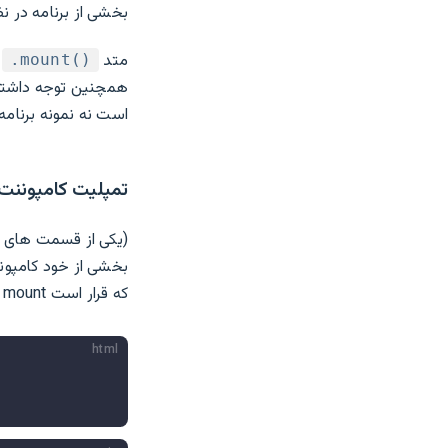
بخشی از برنامه در نظ
متد
ب
‎.mount()‎
همچنین توجه داشته 
است نه نمونه برنامه.
تمپلیت کامپوننت ر
(یکی از قسمت های 
که قرار است mount شود امکان‌پذیر است:
html