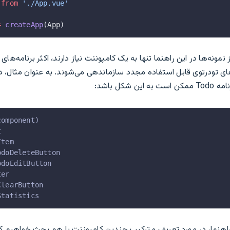
 
from
 './App.vue'
=
 createApp
(App)
 نمونه‌ها در این راهنما تنها به یک کامپوننت نیاز دارند، اکثر برنامه‌ها
ای تودرتوی قابل استفاده مجدد سازماندهی می‌شوند. به عنوان مثال، 
 شکل باشد:
component)
t
Item
odoDeleteButton
odoEditButton
ter
ClearButton
Statistics
نما، در مورد تعریف و ترکیب چندین کامپوننت با هم بحث خواهیم کرد.