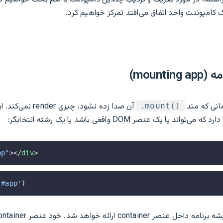
 کامپوننت واحد اتفاق می‌افتد تمرکز خواهیم کرد.
mounti)
مانی که متد
آن صدا زده نشود، چیزی
‎.mount()‎
pp"
></
div
>
'#app'
)