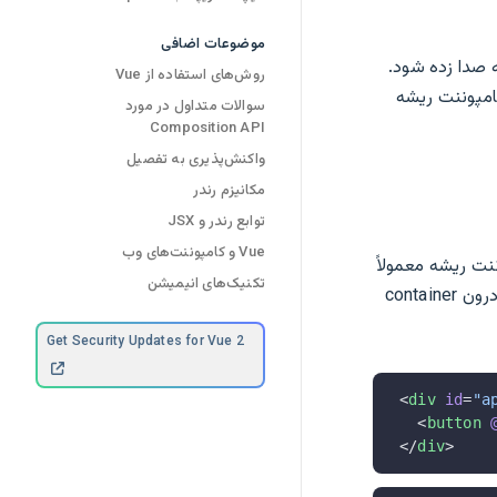
موضوعات اضافی
 صدا زده شود.
روش‌های استفاده از Vue
امپوننت ریشه
سوالات متداول در مورد
Composition API
واکنش‌پذیری به تفصیل
مکانیزم رندر
توابع رندر و JSX
Vue و کامپوننت‌های وب
نت ریشه معمولاً
تکنیک‌های انیمیشن
بخشی از خود کامپوننت است، اما ارائه تمپلیت به صورت جداگانه نیز با نوشتن آن مستقیماً درون container
Get Security Updates for Vue 2
<
div
 id
=
"a
  <
button
 
</
div
>