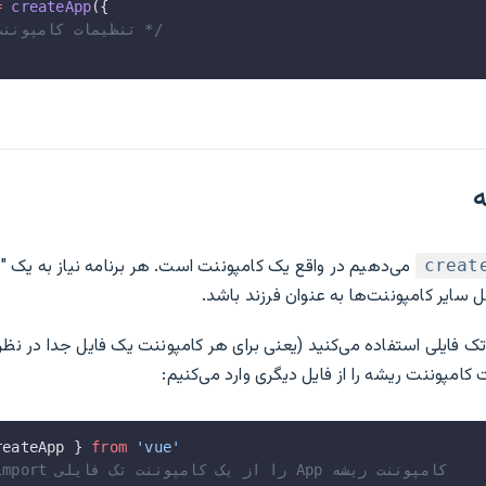
=
 createApp
({
  /* تنظیمات کامپوننت ریشه */
ه
می‌دهیم در واقع یک کامپوننت است. هر برنامه نیاز به یک "
creat
ل سایر کامپوننت‌ها به عنوان فرزند باشد.
تک فایلی استفاده می‌کنید (یعنی برای هر کامپوننت یک فایل جدا در نظر 
ت کامپوننت ریشه را از فایل دیگری وارد می‌کنیم:
reateApp } 
from
 'vue'
// می‌کنیم import را از یک کامپوننت تک فایلی App کامپوننت ریشه