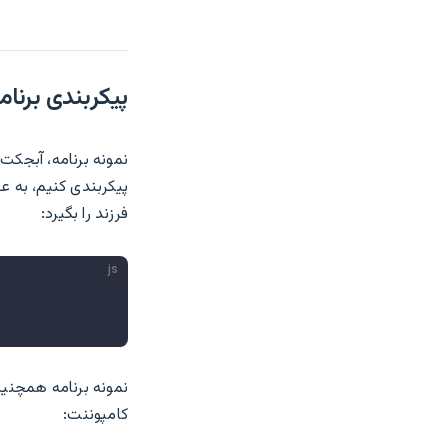
پیکربندی برنام
نمونه برنامه، آبجکت
پیکربندی کنیم، به ع
فرزند را بگیرد:
js
نمونه برنامه همچنین
کامپوننت: