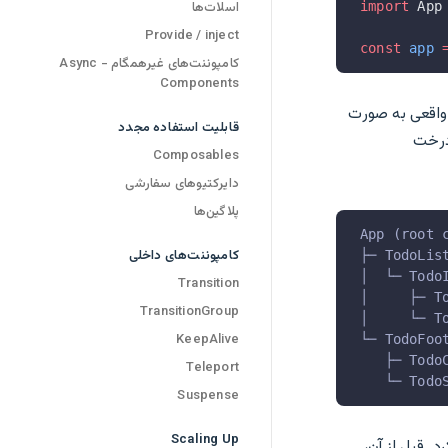
اسلات‌ها
import
 App
Provide / inject
const
 app
 
کامپوننت‌های غیرهمگام - Async
Components
ی واقعی به صورت
قابلیت استفاده مجدد
درخت
Composables
دایرکتیوهای سفارشی
پلاگین‌ها
App (root 
کامپوننت‌های داخلی
├─ TodoLis
│  └─ Todo
Transition
│     ├─ T
TransitionGroup
│     └─ T
KeepAlive
└─ TodoFoo
   ├─ Todo
Teleport
   └─ Todo
Suspense
Scaling Up
 قبل از آن،