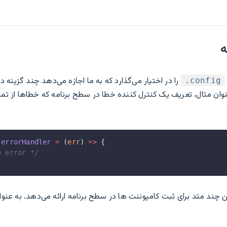
ه
را در اختیار می‌گذارد که به ما اجازه می‌دهد چند گزینه د
‎.config
نوان مثال، تعریف یک کنترل کننده خطا در سطح برنامه که خطاها از تم
.
errorHandler
 =
 (
err
) 
=>
 {
e error */
 چند متد برای ثبت کامپوننت ها در سطح برنامه ارائه می‌دهد. به عنو