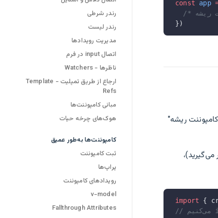
اتصال کلاس و استایل
const
 app
 
رندر شرطی
})
رندر لیست
مدیریت رویدادها
اتصال input در فرم
ناظرها - Watchers
ارجاع از طریق تمپلیت - Template
Refs
مبانی کامپوننت‌ها
هوک‌های چرخه حیات
کامپوننت ریشه"
کامپوننت‌ها به‌طور عمیق
ثبت کامپوننت
می‌گیرید)،
پراپ‌ها
رویداد‌های کامپوننت
v-model
import
 { c
Fallthrough Attributes