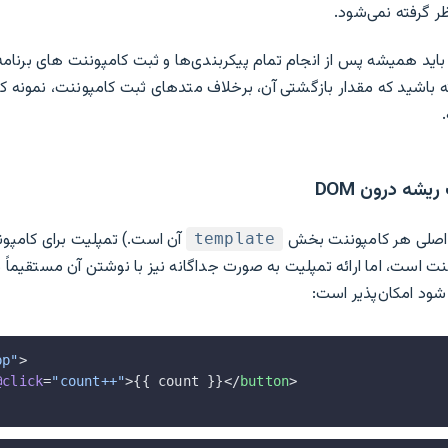
ر گرفته نمی‌شود.
اید همیشه پس از انجام تمام پیکربندی‌ها و ثبت کامپوننت های برنامه
باشید که مقدار بازگشتی آن، برخلاف متدهای ثبت کامپوننت، نمونه ک
یشه درون DOM
اصلی هر کامپوننت بخش
آن است.) تمپلیت برای کامپون
template
pp"
>
@click
=
"count++"
>{{ count }}</
button
>