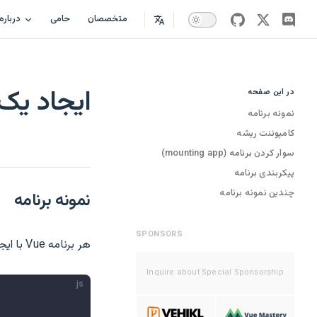
متخصصان
حامی
درباره
github
twitter
disco
ایجاد یک بر
در این صفحه
Table of Contents for current page
نمونه برنامه
کامپوننت ریشه
سوار کردن برنامه (mounting app)
پیکربندی برنامه
چندین نمونه برنامه
نمونه برنامه
SPONSORS
هر برنامه Vue با ایجاد یک
Inquire about Special Sponsorship
js