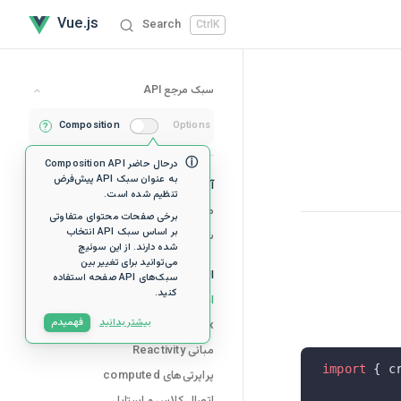
ایجاد یک برنامه Vue has loaded
Skip to content
Vue.js
Search
Ctrl
K
سبک مرجع API
Composition
Options
?
درحال حاضر Composition API
به عنوان سبک API پیش‌فرض
Sidebar Navigation
آغاز
تنظیم شده است.
معرفی
برخی صفحات محتوای متفاوتی
بر اساس سبک API انتخاب
شروع سریع
شده دارند. از این سوئیچ
می‌توانید برای تغییر بین
الزامات
سبک‌های API صفحه استفاده
کنید.
ایجاد یک اپلیکیشن Vue
بیشتر بدانید
فهمیدم
Template Syntax
مبانی Reactivity
import
 { c
پراپرتی‌های computed