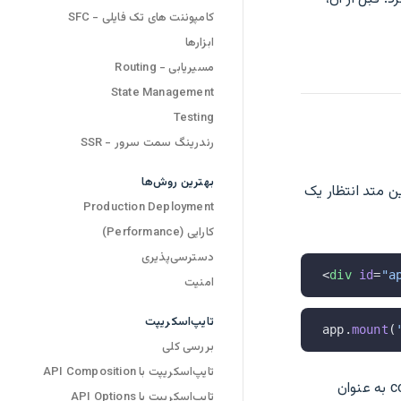
کامپوننت های تک فایلی - SFC
ابزارها
مسیریابی - Routing
State Management
Testing
رندرینگ سمت سرور - SSR
بهترین روش‌ها
 render نمی‌کند. این متد انتظار یک
Production Deployment
کارایی (Performance)
دسترسی‌پذیری
<
div
 id
=
"a
امنیت
تایپ‌اسکریپت
app.
mount
(
بررسی کلی
تایپ‌اسکریپت با API Composition
محتوای کامپوننت ریشه برنامه داخل عنصر container ارائه خواهد شد. خود عنصر container به عنوان
تایپ‌اسکریپت با API Options