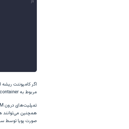
js
اگر کامپوننت ریشه ا
مربوط به container به عنوان تمپلیت استفاده خواهد کرد
تمپلیت‌های درون DOM اغلب در
همچنین می‌توانند ه
صورت پویا توسط سرو