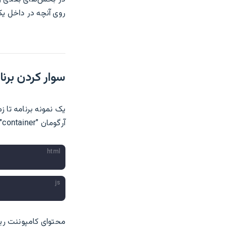
روی آنچه در داخل یک
سوار کردن برنامه (ng app
یک نمونه برنامه تا ز
آرگومان "container" دارد که می‌تواند یا یک عنصر DOM واقعی باشد یا یک رشته انتخابگر:
html
js