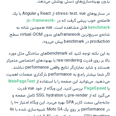
بدون بهینه‌سازی‌های دستی پوشش می‌دهد.
در سناریوهای stress-test، vue از React و Angular با یک
فاصله‌ی خوب پیشی گرفت که در
js-framework-
benchmark
قابل مشاهده است. vue همچنین شانه به
شانه‌ی سریع‌ترین frameworkهای بدون virtual-DOM سطح
production در benchmark پیش می‌رود.
به این نکته توجه کنید که benchmarkهای ساختگی مثل مورد
بالا بر روی قدرت raw rendering با بهبودهای اختصاصی متمرکز
هستند و شاید نمایان‌گر نتایج واقعی performance نباشند.
اگر شما بیشتر راجع به performance بارگذاری صفحات اهمیت
می‌دهید، می‌توانید این صفحه را با استفاده از
WebPageTest
یا
PageSpeed
بررسی کنید. این وبگاه از خود vue قدرت
می‌گیرد که از pre-render با SSG، hydration کامل صفحه و
جابه‌جایی سمت کاربر SPA بهره می‌برد. این وبگاه امتیاز ۱۰۰ را
در performance بر روی یک Moto G4 شبیه‌سازی شده با 4x