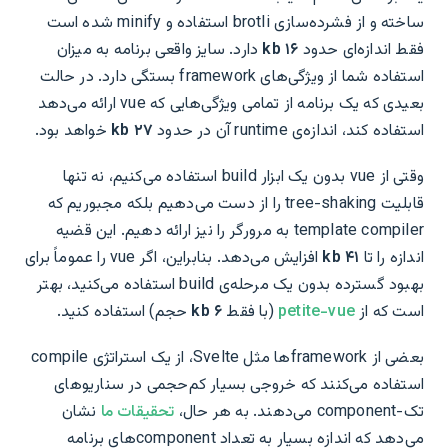
ساخته و از فشرده‌سازی brotli استفاده و minify شده است
فقط اندازه‌ای حدود
۱۶ kb
دارد. سایز واقعی برنامه به میزان
استفاده شما از ویژگی‌های framework بستگی دارد. در حالت
بعیدی که یک برنامه از تمامی ویژگی‌هایی که vue ارائه می‌دهد
استفاده کند، اندازه‌ی runtime آن در حدود
۲۷ kb
خواهد بود.
وقتی از vue بدون یک ابزار build استفاده می‌کنیم، نه تنها
قابلیت tree-shaking را از دست می‌دهیم بلکه مجبوریم که
template compiler به مرورگر را نیز ارائه دهیم. این قضیه
اندازه را تا
۴۱ kb
افزایش می‌دهد. بنابراین، اگر vue را عموماً برای
بهبود گسترده بدون یک مرحله‌ی build استفاده می‌کنید، بهتر
است که از
petite-vue
(با فقط
۶ kb
حجم) استفاده کنید.
بعضی از frameworkها مثل Svelte، از یک استراتژی compile
استفاده می‌کنند که خروجی بسیار کم‌حجمی در سناریوهای
تک-component می‌دهند. به هر حال،
تحقیقات ما
نشان
می‌دهد که اندازه بسیار به تعداد componentهای برنامه