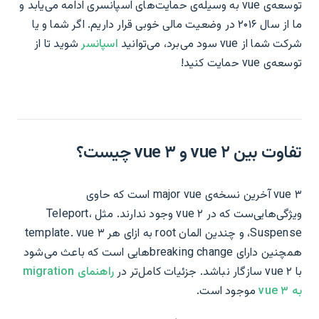
توسعه‌ی vue به وسیله‌ی حمایت‌های اسپانسری ادامه می‌یابد و
ما از سال ۲۰۱۶ در وضعیت مالی خوبی قرار داریم. اگر شما و یا
شرکت شما از vue سود می‌برد، می‌توانید
اسپانسر
شوید تا از
توسعه‌ی vue حمایت کنید!
تفاوت بین vue ۲ و vue ۳ چیست؟
vue ۳ آخرین نسخه‌ی major vue است که حاوی
ویژگی‌هایی‌ست که در vue ۲ وجود ندارند. مثل Teleport،
Suspense، و چندین المان root به ازای هر template. vue ۳
همچنین دارای breaking changeهایی است که باعث می‌شود
با vue ۲ سازگار نباشد. جزئیات کامل‌تر در
راهنمای migration
به vue ۳
موجود است.