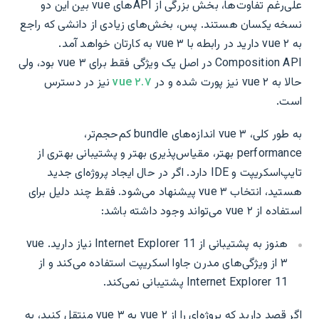
علی‌رغم تفاوت‌ها، بخش بزرگی از APIهای vue بین این دو
نسخه یکسان هستند. پس، بخش‌های زیادی از دانشی که راجع
به vue ۲ دارید در رابطه با vue ۳ به کارتان خواهد آمد.
Composition API در اصل یک ویژگی فقط برای vue ۳ بود، ولی
حالا به vue ۲ نیز پورت شده و در
vue ۲.۷
نیز در دسترس
است.
به طور کلی، vue ۳ اندازه‌های bundle کم‌حجم‌تر،
performance بهتر، مقیاس‌پذیری بهتر و پشتیبانی بهتری از
تایپ‌اسکریپت و IDE دارد. اگر در حال ایجاد پروژه‌ای جدید
هستید، انتخاب vue ۳ پیشنهاد می‌شود. فقط چند دلیل برای
استفاده از vue ۲ می‌تواند وجود داشته باشد:
هنوز به پشتیبانی از Internet Explorer 11 نیاز دارید. vue
۳ از ویژگی‌های مدرن جاوا اسکریپت استفاده می‌کند و از
Internet Explorer 11 پشتیبانی نمی‌کند.
اگر قصد دارید که پروژه‌ای را از vue ۲ به vue ۳ منتقل کنید، به